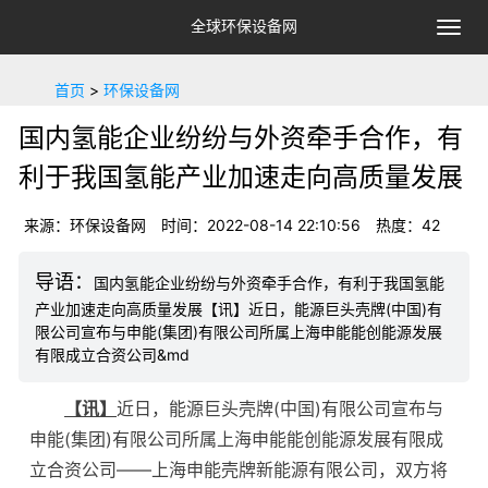
全球环保设备网
切
换
导
首页
>
环保设备网
航
国内氢能企业纷纷与外资牵手合作，有
利于我国氢能产业加速走向高质量发展
来源：环保设备网
时间：2022-08-14 22:10:56
热度：42
国内氢能企业纷纷与外资牵手合作，有利于我国氢能
产业加速走向高质量发展【讯】近日，能源巨头壳牌(中国)有
限公司宣布与申能(集团)有限公司所属上海申能能创能源发展
有限成立合资公司&md
【讯】
近日，能源巨头壳牌(中国)有限公司宣布与
申能(集团)有限公司所属上海申能能创能源发展有限成
立合资公司——上海申能壳牌新能源有限公司，双方将