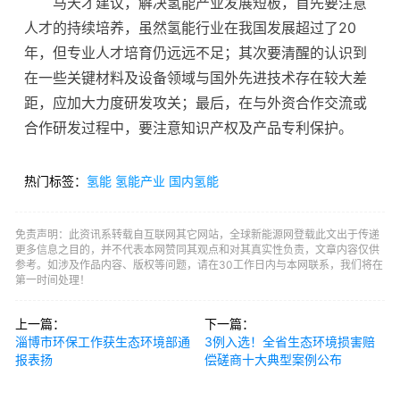
马天才建议，解决氢能产业发展短板，首先要注意
人才的持续培养，虽然氢能行业在我国发展超过了20
年，但专业人才培育仍远远不足；其次要清醒的认识到
在一些关键材料及设备领域与国外先进技术存在较大差
距，应加大力度研发攻关；最后，在与外资合作交流或
合作研发过程中，要注意知识产权及产品专利保护。
热门标签：
氢能
氢能产业
国内氢能
免责声明：此资讯系转载自互联网其它网站，全球新能源网登载此文出于传递
更多信息之目的，并不代表本网赞同其观点和对其真实性负责，文章内容仅供
参考。如涉及作品内容、版权等问题，请在30工作日内与本网联系，我们将在
第一时间处理！
上一篇：
下一篇：
淄博市环保工作获生态环境部通
3例入选！全省生态环境损害赔
报表扬
偿磋商十大典型案例公布