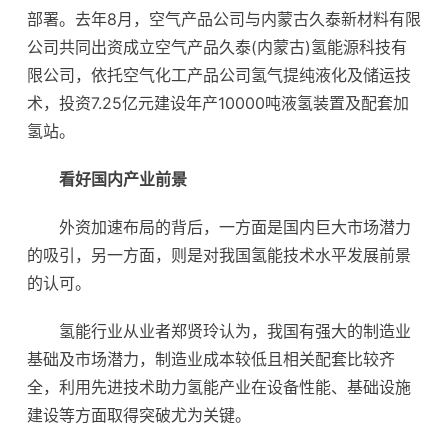
部署。去年8月，空气产品公司与内蒙古久泰新材料有限
公司共同出资成立空气产品久泰(内蒙古)氢能源科技有
限公司，依托空气化工产品公司氢气提纯液化及储运技
术，投资7.25亿元建设年产10000吨液氢装置及配套加
氢站。
看好国内产业前景
外资加速布局的背后，一方面是国内巨大市场潜力
的吸引，另一方面，则是对我国氢能技术水平发展前景
的认可。
氢能行业从业者郑贤玲认为，我国有强大的制造业
基础及市场潜力，制造业成本较低且相关配套比较齐
全，利用先进技术助力氢能产业在设备性能、基础设施
建设等方面取得突破尤为关键。