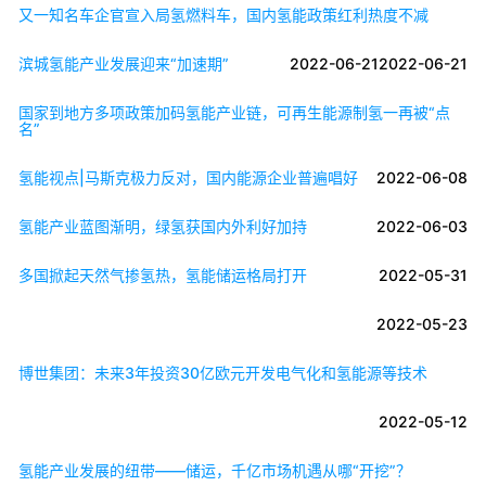
又一知名车企官宣入局氢燃料车，国内氢能政策红利热度不减
滨城氢能产业发展迎来“加速期”
2022-06-21
2022-06-21
国家到地方多项政策加码氢能产业链，可再生能源制氢一再被“点
名”
氢能视点|马斯克极力反对，国内能源企业普遍唱好
2022-06-08
氢能产业蓝图渐明，绿氢获国内外利好加持
2022-06-03
多国掀起天然气掺氢热，氢能储运格局打开
2022-05-31
2022-05-23
博世集团：未来3年投资30亿欧元开发电气化和氢能源等技术
2022-05-12
氢能产业发展的纽带——储运，千亿市场机遇从哪“开挖”？