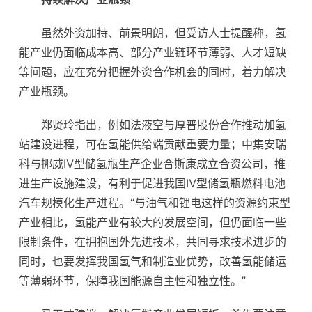
虽然外资加持、前景明朗，但受访人士提醒称，氢
能产业仍面临成本高、部分产业链环节薄弱、人才短缺
等问题，应在充分把握外资合作机会的同时，着力解决
产业瓶颈。
郑贤玲指出，例如法液空与厚普股份合作推动加氢
站建设进程，可在氢能供给端贡献重要力量；中集安瑞
科与挪威Ⅳ型储氢瓶生产企业合斯康成立合资公司，推
进生产设施建设，有利于促进我国Ⅳ型储氢瓶燃料电池
汽车规模化生产进程。“与油气和锂电这样的资源约束型
产业相比，氢能产业有较大的发展空间，但仍面临一些
限制条件，在拥抱国外先进技术，共同寻求技术进步的
同时，也要发挥我国氢气和制造业优势，改善氢能储运
等薄弱环节，保障我国能源自主性和独立性。”