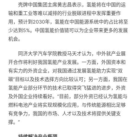
壳牌中国集团主席黄志昌表示，氢能将在中国的运
输和重工业等难以减排的行业脱碳进程中发挥重要作
用，预计到2030年，氢能在中国能源系统中的占比将至
少达到5%。中国氢能价值链可以为企业带来更多的发展
机会。
同济大学汽车学院教授马天才认为，中外就产业展
开合作将利好我国氢能产业发展。一方面，外国资本和
有实力的外资企业，对我国通过发展氢能助力实现“双
碳”目标以及技术选择方向比较认可；另一方面，我国在
氢能产业部分环节的技术已取得突飞猛进的进步，外资
及外国企业持续看好。“目前，部分外资已经认为氢能与
燃料电池产业将实现规模化应用，与传统能源相比足够
有竞争力，我国的市场、人才以及技术将提供关键支
撑。”
持续解决产业瓶颈