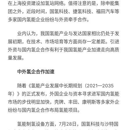
在上海投资建设加氢站网络。值得注意的是，除申能集
团之外，近段时间，国氢科技、捷氢科技、福田汽车等
多家国内氢能企业纷纷与外资牵手合作。
业内认为，我国氢能产业与发达国家相比仍处于发
展初期，在技术、市场培育等方面尚存一定差距。引进
外资与国内氢企合作有利于我国氢能产业加速走向高质
量发展。
中外氢企合作加速
随着《氢能产业发展中长期规划（2021—2035
年）》的正式发布，外国企业与资本寻求进军国内氢能
市场的步伐明显加快，壳牌、丰田、康明斯等多家外企
纷纷与国内氢企合作布局氢能项目。
氢能制氢设备方面，7月28日，国氢科技与沙特国