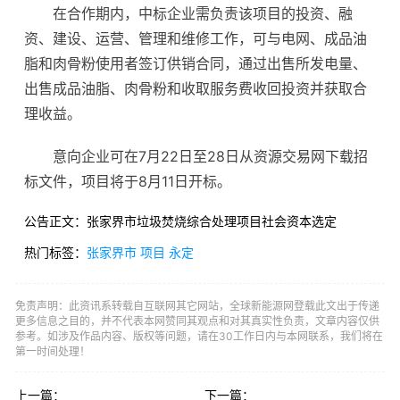
在合作期内，中标企业需负责该项目的投资、融
资、建设、运营、管理和维修工作，可与电网、成品油
脂和肉骨粉使用者签订供销合同，通过出售所发电量、
出售成品油脂、肉骨粉和收取服务费收回投资并获取合
理收益。
意向企业可在7月22日至28日从资源交易网下载招
标文件，项目将于8月11日开标。
公告正文：张家界市垃圾焚烧综合处理项目社会资本选定
热门标签：
张家界市
项目
永定
免责声明：此资讯系转载自互联网其它网站，全球新能源网登载此文出于传递
更多信息之目的，并不代表本网赞同其观点和对其真实性负责，文章内容仅供
参考。如涉及作品内容、版权等问题，请在30工作日内与本网联系，我们将在
第一时间处理！
上一篇：
下一篇：