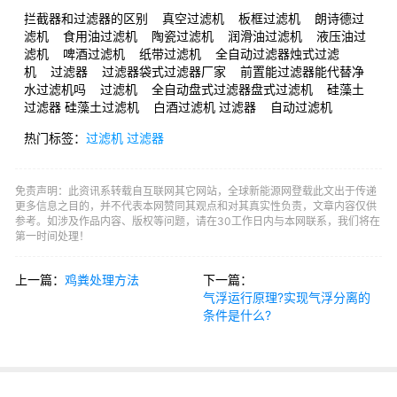
拦截器和过滤器的区别 真空过滤机 板框过滤机 朗诗德过
滤机 食用油过滤机 陶瓷过滤机 润滑油过滤机 液压油过
滤机 啤酒过滤机 纸带过滤机 全自动过滤器烛式过滤
机 过滤器 过滤器袋式过滤器厂家 前置能过滤器能代替净
水过滤机吗 过滤机 全自动盘式过滤器盘式过滤机 硅藻土
过滤器 硅藻土过滤机 白酒过滤机 过滤器 自动过滤机
热门标签：
过滤机
过滤器
免责声明：此资讯系转载自互联网其它网站，全球新能源网登载此文出于传递
更多信息之目的，并不代表本网赞同其观点和对其真实性负责，文章内容仅供
参考。如涉及作品内容、版权等问题，请在30工作日内与本网联系，我们将在
第一时间处理！
上一篇：
鸡粪处理方法
下一篇：
气浮运行原理?实现气浮分离的
条件是什么?