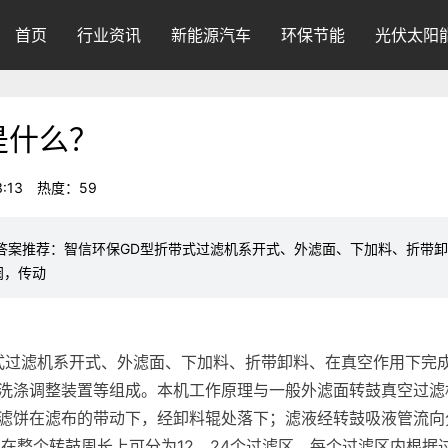
首页
行业资讯
新能源汽车
环保节能
光伏太阳
是什么？
:13
热度：59
答案推荐：智信环保GD型折带式过滤机系开式、外滤面、下加料、折带
阀，传动
式过滤机系开式、外滤面、下加料、折带卸料、在真空作用下完
洗涤调整装置等组成。本机工作原理与一般外滤面转鼓真空过滤
滤饼在滤布的带动下，经卸料辊处落下；滤液经转鼓吸液管流向
，在整个转鼓周长上可分为12、24个过滤区。每个过滤区内根