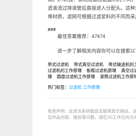
滤液流过排液管后直接进入分配头。这种
烯材质，滤网可根据过滤浆料的不同而采
###
最佳答案推荐：47474
进一步了解相关内容你可以在搜索以
带式过滤机 带式真空过滤机 带式输送机的
过滤机的工作原理 板框过滤机原理 真空过
理 圆盘过滤机工作原理 滚筒过滤机工作原
热门标签：
过滤机
工作原理
免责声明：此资讯系转载自互联网其它网站，
及作品内容、版权等问题，请在30工作日内与