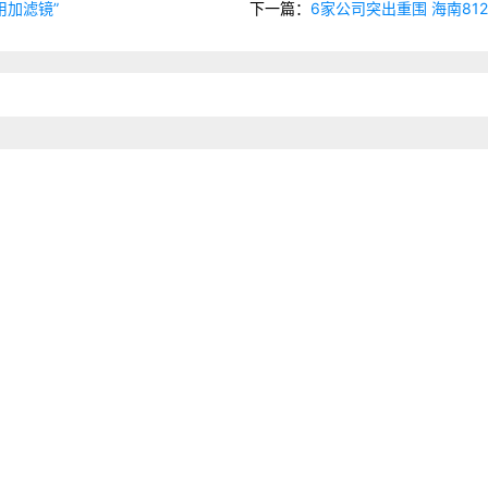
用加滤镜”
下一篇：
6家公司突出重围 海南81