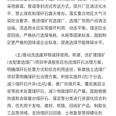
采用廊道、管道等封闭式传运方式，提升厂区清洁化水
平，禁止煤炭和煤矸石露天堆存。落实重点地区大气污
染防治要求，推进煤矿到选煤厂、选煤厂到用户间清洁
运输。洗选用水应实现循环利用、动态平衡，煤泥应全
部回收。严格执行选煤电耗、水耗等国家标准，鼓励制
定更严格的团体或企业标准，提高选煤节能降碳水平。
(五)推动洗选废弃物减排增用。新建、改扩建煤矿
(含配套选煤厂)项目申请报告应包括煤矸石治理方案，
明确煤矸石处置方式和综合利用途径，新建独立选煤厂
项目需明确煤矸石治理方案。积极实施井(坑)下分选，
减少煤矸石升井(出坑)量，推广充填开采、覆岩离层注
浆等技术处置煤矸石，减少地面煤矸石产量。鼓励根据
热值和含碳量对煤矸石、煤泥等分类进行资源化综合利
用，优先用于发电、建材、筑路、回收矿产品、制取化
工品等领域，支持煤矸石回填、土地复垦等规模化利