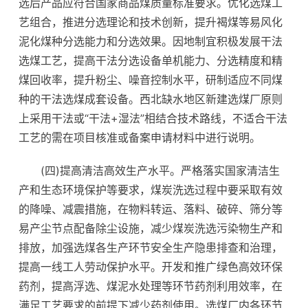
选后产品应符合国家商品煤质量标准要求。优化选煤工
艺组合，推进分选理论和技术创新，提升褐煤等易风化
泥化煤种分选能力和分选效果。因地制宜积极发展干法
选煤工艺，提高干法分选设备单机能力、分选精度和精
煤回收率，提升粉尘、噪音控制水平，研制适应不同煤
种的干法选煤成套设备。西北缺水地区新建选煤厂原则
上采用干法或“干法+湿法”相结合技术路线，不适合干法
工艺的需在项目核准或备案申请材料中进行说明。
(四)提高清洁高效生产水平。严格落实国家清洁生
产和生态环境保护等要求，煤炭洗选过程中要采取有效
的降噪、减震措施，在物料转运、落料、破碎、筛分等
易产尘节点配备除尘设施，减少煤炭洗选污染物生产和
排放，加强选煤各生产环节安全生产隐患排查和治理，
提高一线工人劳动保护水平。开发和推广绿色高效环保
药剂，提高浮选、煤泥水处理等环节药剂利用效率，在
满足工艺要求的前提下减少药剂使用。选煤厂内各环节