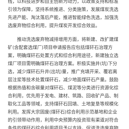
线，以科技进步和自主创新为动力，以政策支持和标准
引领为保障，坚持系统推进、分类施策，发展煤炭洗选
先进产能、淘汰落后产能，推进智能绿色洗选，加强洗
选废弃物综合利用，提升煤炭开发综合效益。
推动洗选废弃物减排增用方面，将新建、改扩建煤
矿(含配套选煤厂)项目申请报告应包括煤矸石治理方
案，明确煤矸石处置方式和综合利用途径，新建独立选
煤厂项目需明确煤矸石治理方案。积极实施井(坑)下分
选，减少煤矸石升井(出坑)量，推广充填开采、覆岩离
层注浆等技术处置煤矸石，减少地面煤矸石产量。鼓励
根据热值和含碳量对煤矸石、煤泥等分类进行资源化综
合利用，优先用于发电、建材、筑路、回收矿产品、制
取化工品等领域，支持煤矸石回填、土地复垦等规模化
利用。发挥大宗固废(煤矸石)综合利用示范基地和企业
的引领带动作用，利用中央预算内投资现有渠道对符合
条件的煤矸石综合利用项目予以支持，促进洗选废弃物