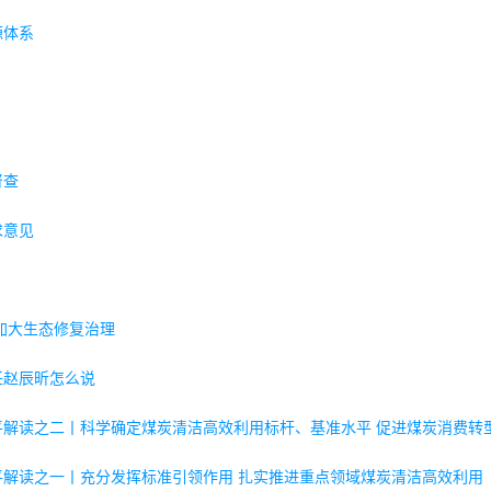
源体系
督查
求意见
加大生态修复治理
任赵辰昕怎么说
解读之二丨科学确定煤炭清洁高效利用标杆、基准水平 促进煤炭消费转
解读之一丨充分发挥标准引领作用 扎实推进重点领域煤炭清洁高效利用