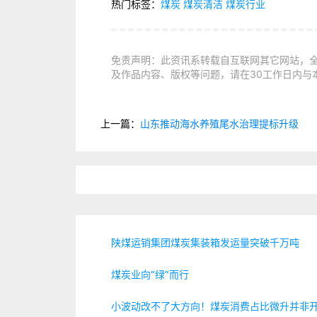
热门标签：
煤炭
煤炭清洁
煤炭行业
免责声明：此资讯系转载自互联网其它网站，
及作品内容、版权等问题，请在30工作日内与
上一篇：
山东推动海水养殖尾水治理提标升级
陕煤运销集团煤炭集装箱发运量突破千万吨
煤炭业向“绿”而行
小波动改不了大方向！煤炭消费占比微升并非