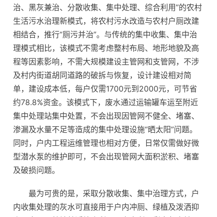
治、黑灰兼治、分散收集、集中处理、综合利用”的农村
生活污水治理新模式，将农村污水改造与农村户厕改建
相结合，推行“厕污并治”。与传统的集中收集、集中治
理模式相比，该模式不需考虑整村布局、地形地貌及高
程等因素影响，不需大规模建设主管网和支管网，不涉
及村内街道胡同道路的破拆与恢复，设计建设相对简
单，建设成本低，每户仅需1700元到2000元，可节省
约78.8%资金。该模式下，废水通过运输罐车运至附近
集中处理站集中处置，不会出现因管网不健全、堵塞、
渗漏及水量不足等造成的集中处理设施“晒太阳”问题。
同时，户内工程运维管理也相对方便，日常仅需做好微
型潜水泵的维护即可，不会出现管网大面积淤积、堵塞
及破损问题。
最为可贵的是，采取分散收集、集中治理方式，户
内收集处理的灰水可直接用于户内冲厕、绿植及泼洒抑