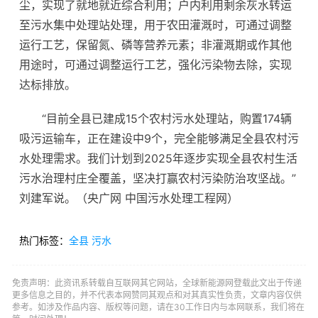
尘，实现了就地就近综合利用；户内利用剩余灰水转运
至污水集中处理站处理，用于农田灌溉时，可通过调整
运行工艺，保留氮、磷等营养元素；非灌溉期或作其他
用途时，可通过调整运行工艺，强化污染物去除，实现
达标排放。
“目前全县已建成15个农村污水处理站，购置174辆
吸污运输车，正在建设中9个，完全能够满足全县农村污
水处理需求。我们计划到2025年逐步实现全县农村生活
污水治理村庄全覆盖，坚决打赢农村污染防治攻坚战。”
刘建军说。（央广网 中国污水处理工程网）
热门标签：
全县
污水
免责声明：此资讯系转载自互联网其它网站，全球新能源网登载此文出于传递
更多信息之目的，并不代表本网赞同其观点和对其真实性负责，文章内容仅供
参考。如涉及作品内容、版权等问题，请在30工作日内与本网联系，我们将在