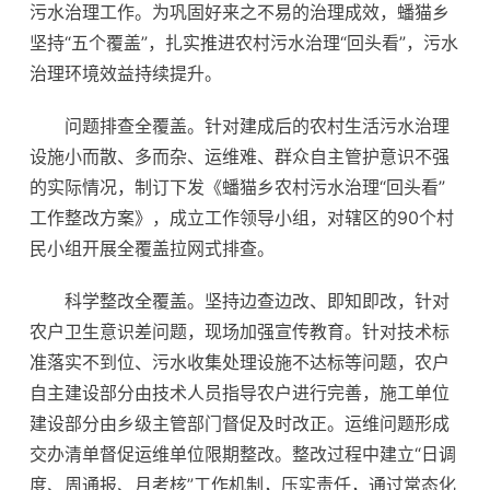
污水治理工作。为巩固好来之不易的治理成效，蟠猫乡
坚持“五个覆盖”，扎实推进农村污水治理“回头看”，污水
治理环境效益持续提升。
问题排查全覆盖。针对建成后的农村生活污水治理
设施小而散、多而杂、运维难、群众自主管护意识不强
的实际情况，制订下发《蟠猫乡农村污水治理“回头看”
工作整改方案》，成立工作领导小组，对辖区的90个村
民小组开展全覆盖拉网式排查。
科学整改全覆盖。坚持边查边改、即知即改，针对
农户卫生意识差问题，现场加强宣传教育。针对技术标
准落实不到位、污水收集处理设施不达标等问题，农户
自主建设部分由技术人员指导农户进行完善，施工单位
建设部分由乡级主管部门督促及时改正。运维问题形成
交办清单督促运维单位限期整改。整改过程中建立“日调
度、周通报、月考核”工作机制，压实责任，通过常态化