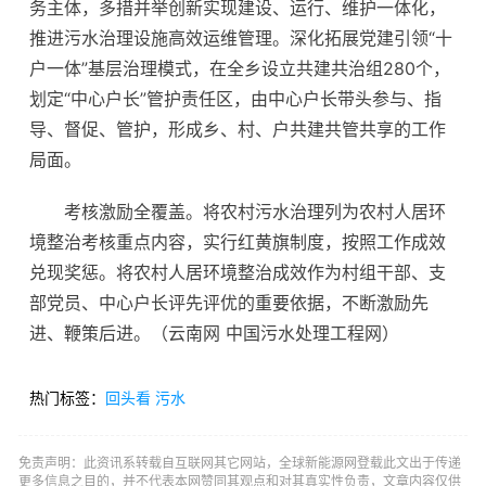
务主体，多措并举创新实现建设、运行、维护一体化，
推进污水治理设施高效运维管理。深化拓展党建引领“十
户一体”基层治理模式，在全乡设立共建共治组280个，
划定“中心户长”管护责任区，由中心户长带头参与、指
导、督促、管护，形成乡、村、户共建共管共享的工作
局面。
考核激励全覆盖。将农村污水治理列为农村人居环
境整治考核重点内容，实行红黄旗制度，按照工作成效
兑现奖惩。将农村人居环境整治成效作为村组干部、支
部党员、中心户长评先评优的重要依据，不断激励先
进、鞭策后进。（云南网 中国污水处理工程网）
热门标签：
回头看
污水
免责声明：此资讯系转载自互联网其它网站，全球新能源网登载此文出于传递
更多信息之目的，并不代表本网赞同其观点和对其真实性负责，文章内容仅供