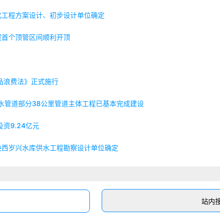
化工程方案设计、初步设计单位确定
程首个顶管区间顺利开顶
品浪费法》正式施行
水管道部分38公里管道主体工程已基本完成建设
资9.24亿元
换西岁兴水库供水工程勘察设计单位确定