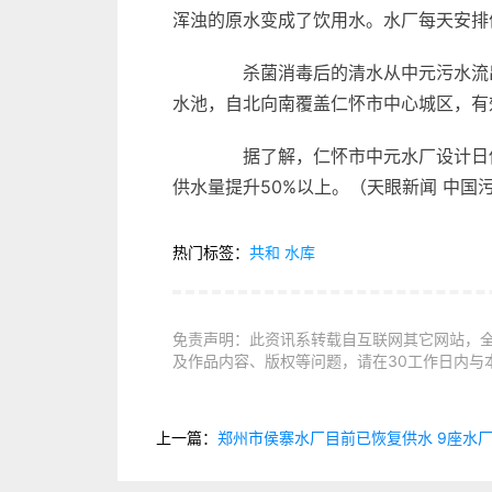
浑浊的原水变成了饮用水。水厂每天安排
杀菌消毒后的清水从中元污水流出
水池，自北向南覆盖仁怀市中心城区，有
据了解，仁怀市中元水厂设计日供水能
供水量提升50%以上。（天眼新闻 中国
热门标签：
共和
水库
免责声明：此资讯系转载自互联网其它网站，
及作品内容、版权等问题，请在30工作日内与
上一篇：
郑州市侯寨水厂目前已恢复供水 9座水