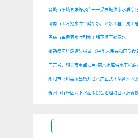
晋城市阳城县张峰水库一干渠县城供水水质净
济南市玉清湖水库至鹊华水厂调水工程二期工
恩施市车坝河水库引水工程下闸开始蓄水
推动餐厨垃圾源头减量 《中华人民共和国反食
广东省、韶关市重点项目-南水水库供水工程原
绵阳市北川县永昌镇开茂水库正式下闸蓄水 总投
忻州市忻府区地下水超采综合治理项目水源置