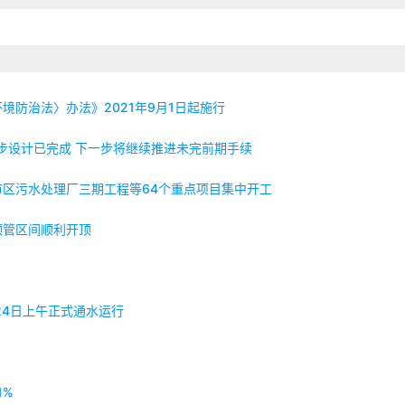
防治法〉办法》2021年9月1日起施行
步设计已完成 下一步将继续推进未完前期手续
区污水处理厂三期工程等64个重点项目集中开工
顶管区间顺利开顶
24日上午正式通水运行
1%