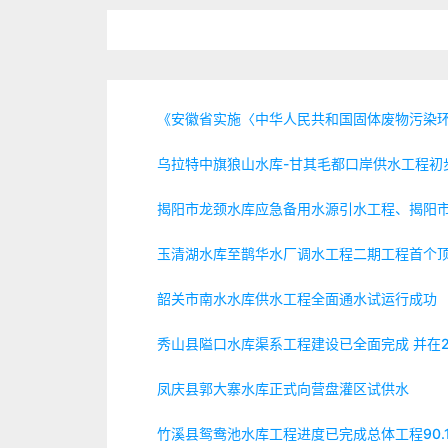
《安徽省实施〈中华人民共和国固体废物污染环境
乌拉特中旗狼山水库-甘其毛都口岸供水工程初
揭阳市龙颈水库应急备用水源引水工程、揭阳市
玉清湖水库至鹊华水厂调水工程二期工程首个
韶关市南水水库供水工程全面通水试运行成功
秀山县隘口水库渠系工程建设已全面完成 并在
凤庆县郭大寨水库正式向营盘灌区试供水
竹溪县鸳鸯池水库工程进度已完成总体工程90.