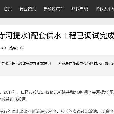
首页
行业资讯
新能源汽车
环保节能
光伏太阳
寺河提水)配套供水工程已调试完
:40
热度：58
套供水工程已调试完成并正式投用 为解决仁怀市中心城区缺水问题，201
017年，仁怀市投资2.42亿元新建共和水库(观音寺河提水)
完成并正式投用。
取的原水源源不断流进反应池，随后依次通过沉淀池、过滤池