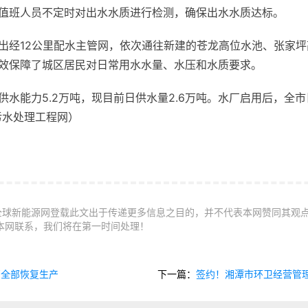
值班人员不定时对出水水质进行检测，确保出水水质达标。
经12公里配水主管网，依次通往新建的苍龙高位水池、张家坪
效保障了城区居民对日常用水水量、水压和水质要求。
力5.2万吨，现目前日供水量2.6万吨。水厂启用后，全市日供
污水处理工程网）
全球新能源网登载此文出于传递更多信息之目的，并不代表本网赞同其观
本网联系，我们将在第一时间处理！
厂全部恢复生产
下一篇：
签约！湘潭市环卫经营管