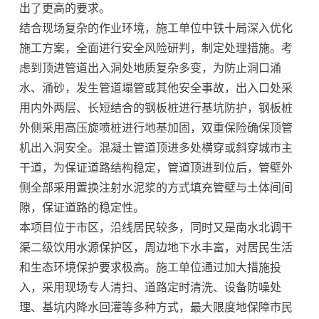
出了更高的要求。
结合现场复杂的作业环境，施工单位中铁十局深入优化
施工方案，全面进行安全风险研判，制定处理措施。考
虑到顶进管道出入洞处地质复杂多变，为防止洞口涌
水、涌砂，发生管道塌管或其他安全事故，出入口处采
用内外两层、长短结合的钢板桩进行基坑防护，钢板桩
外侧采用高压旋喷桩进行地基加固，双重保险确保顶管
机出入洞安全。混凝土管道顶进多处横穿或斜穿城市主
干道，为保证道路结构稳定，管道顶进到位后，管壁外
侧全部采用置换注射水泥浆的方式填充管壁与土体间间
隙，保证道路的稳定性。
本项目位于市区，沿线居民较多，同时又是南水北调干
渠二级饮用水源保护区，周边地下水丰富，对居民生活
和生态环境保护要求极高。施工单位通过加大措施投
入，采用现场专人清扫、道路定时清洗、设备防噪处
理、基坑内降水回灌等多种方式，最大限度地保障市民