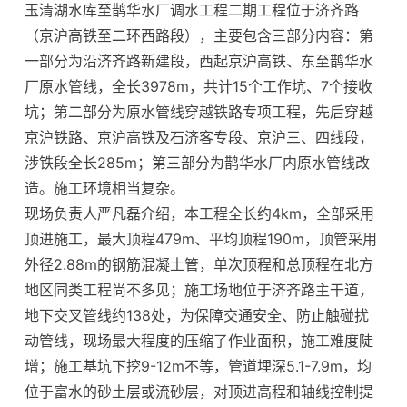
玉清湖水库至鹊华水厂调水工程二期工程位于济齐路
（京沪高铁至二环西路段），主要包含三部分内容：第
一部分为沿济齐路新建段，西起京沪高铁、东至鹊华水
厂原水管线，全长3978m，共计15个工作坑、7个接收
坑；第二部分为原水管线穿越铁路专项工程，先后穿越
京沪铁路、京沪高铁及石济客专段、京沪三、四线段，
涉铁段全长285m；第三部分为鹊华水厂内原水管线改
造。施工环境相当复杂。
现场负责人严凡磊介绍，本工程全长约4km，全部采用
顶进施工，最大顶程479m、平均顶程190m，顶管采用
外径2.88m的钢筋混凝土管，单次顶程和总顶程在北方
地区同类工程尚不多见；施工场地位于济齐路主干道，
地下交叉管线约138处，为保障交通安全、防止触碰扰
动管线，现场最大程度的压缩了作业面积，施工难度陡
增；施工基坑下挖9-12m不等，管道埋深5.1-7.9m，均
位于富水的砂土层或流砂层，对顶进高程和轴线控制提