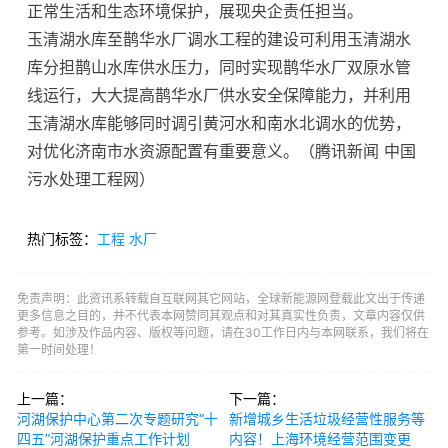
正常生活和生态环境保护，展现央企责任担当。
玉清湖水库至鹊华水厂调水工程的建设可利用玉清湖水
库分担鹊山水库供水压力，同时实现鹊华水厂双原水管
线运行，大大提高鹊华水厂供水安全保障能力，并利用
玉清湖水库能够同时调引黄河水和南水北调水的优势，
对优化济南市水资源配置有重要意义。（腾讯新闻 中国
污水处理工程网）
热门标签：
工程
水厂
免责声明：此资讯系转载自互联网其它网站，全球新能源网登载此文出于传递
更多信息之目的，并不代表本网赞同其观点和对其真实性负责，文章内容仅供
参考。如涉及作品内容、版权等问题，请在30工作日内与本网联系，我们将在
第一时间处理！
上一篇：
下一篇：
河湖保护中心第二次专题研究“十
新增城乡生活垃圾经营性服务等
四五”河湖保护重点工作计划
内容！上海环境经营范围变更