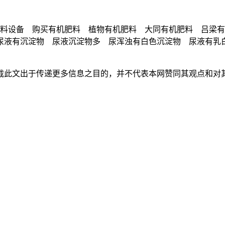
肥料设备 购买有机肥料 植物有机肥料 大同有机肥料 吕梁
尿液有沉淀物 尿液沉淀物多 尿浑浊有白色沉淀物 尿液有乳
载此文出于传递更多信息之目的，并不代表本网赞同其观点和对