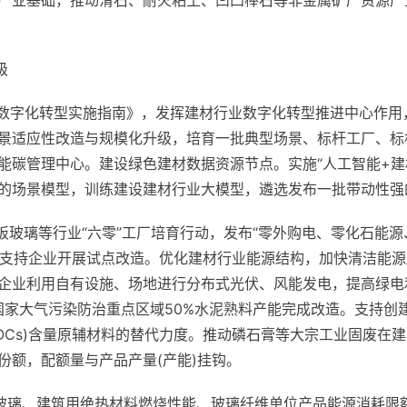
产业基础，推动滑石、耐火粘土、凹凸棒石等非金属矿产资源产
级
业数字化转型实施指南》，发挥建材行业数字化转型推进中心作
景适应性改造与规模化升级，培育一批典型场景、标杆工厂、标
能碳管理中心。建设绿色建材数据资源节点。实施“人工智能+建
的场景模型，训练建设建材行业大模型，遴选发布一批带动性强
板玻璃等行业“六零”工厂培育行动，发布“零外购电、零化石能
准，支持企业开展试点改造。优化建材行业能源结构，加快清洁能
企业利用自有设施、场地进行分布式光伏、风能发电，提高绿电
，国家大气污染防治重点区域50%水泥熟料产能完成改造。支持创
VOCs)含量原辅材料的替代力度。推动磷石膏等大宗工业固废
份额，配额量与产品产量(产能)挂钩。
全玻璃、建筑用绝热材料燃烧性能、玻璃纤维单位产品能源消耗限