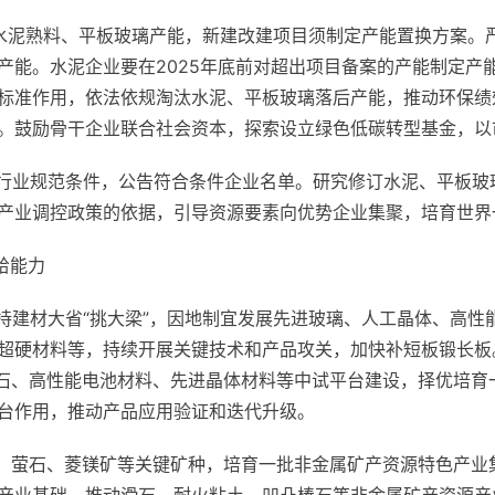
增水泥熟料、平板玻璃产能，新建改建项目须制定产能置换方案。
产能。水泥企业要在2025年底前对超出项目备案的产能制定产
标准作用，依法依规淘汰水泥、平板玻璃落后产能，推动环保绩
。鼓励骨干企业联合社会资本，探索设立绿色低碳转型基金，以
料行业规范条件，公告符合条件企业名单。研究修订水泥、平板
产业调控政策的依据，引导资源要素向优势企业集聚，培育世界
给能力
支持建材大省“挑大梁”，因地制宜发展先进玻璃、人工晶体、高
超硬材料等，持续开展关键技术和产品攻关，加快补短板锻长板。
金刚石、高性能电池材料、先进晶体材料等中试平台建设，择优培
台作用，推动产品应用验证和迭代升级。
墨、萤石、菱镁矿等关键矿种，培育一批非金属矿产资源特色产业