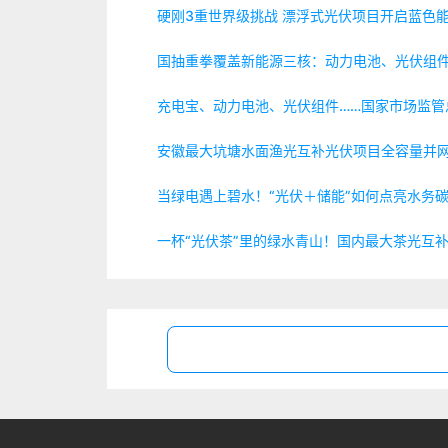
硬刚3重世界级挑战 漂浮式光伏项目开启蓝色
国抽重拳覆盖新能源三核：动力电池、光伏组件
充电宝、动力电池、光伏组件……国家市场监管
安徽最大坑塘水面渔光互补光伏项目全容量并
当绿电遇上碧水！“光伏＋储能”如何点亮水务
一杯“光伏茶”里的绿水青山！国内最大茶光互