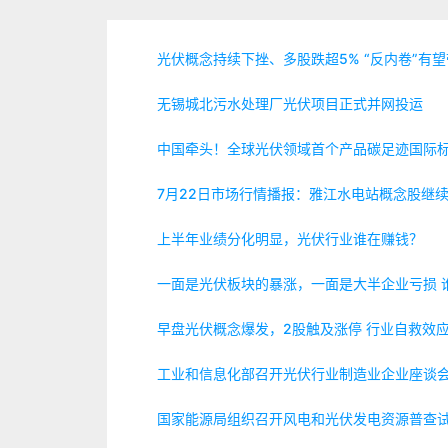
光伏概念持续下挫、多股跌超5% “反内卷”有
无锡城北污水处理厂光伏项目正式并网投运
中国牵头！全球光伏领域首个产品碳足迹国际
7月22日市场行情播报：雅江水电站概念股继续
上半年业绩分化明显，光伏行业谁在赚钱？
一面是光伏板块的暴涨，一面是大半企业亏损 
早盘光伏概念爆发，2股触及涨停 行业自救效
工业和信息化部召开光伏行业制造业企业座谈
国家能源局组织召开风电和光伏发电资源普查