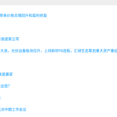
望带来价格合理回升和盈利修复
标准提案立项
大涨，光伏设备板块拉升，上纬新材10连板，汇绿生态筹划重大资产重组.
谁是赢家
应出现？
会
试点中期工作会议