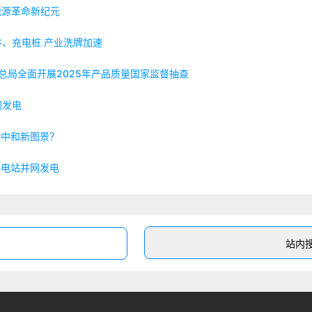
能源革命新纪元
、充电桩 产业洗牌加速
总局全面开展2025年产品质量国家监督抽查
网发电
碳中和新图景？
补电站并网发电