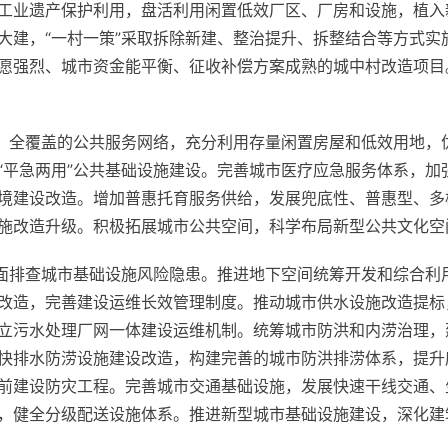
工业遗产保护利用，盘活利用闲置低效厂区、厂房和设施，植入
大建，“一村一策”采取拆除新建、整治提升、拆整结合等方式实
愿强烈、城市资金能平衡、征收补偿方案成熟的城中村改造项目
级、全覆盖的公共服务网络，充分利用存量闲置房屋和低效用地，
“平急两用”公共基础设施建设。完善城市医疗应急服务体系，加
境建设改造。增加普惠托育服务供给，发展兜底性、普惠型、多
施改造升级。积极拓展城市公共空间，科学布局新型公共文化空
全面排查城市基础设施风险隐患。推进地下空间统筹开发和综合利
改造，完善建设运维长效管理制度。推动城市供水设施改造提标
立污水处理厂网一体建设运维机制。统筹城市防洪和内涝治理，
快排水防涝设施建设改造，构建完善的城市防洪排涝体系，提升
前建设防灾工程。完善城市交通基础设施，发展快速干线交通、
，健全分级配送设施体系。推进新型城市基础设施建设，深化建筑信