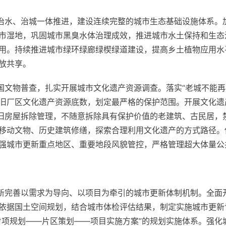
、治水、治城一体推进，建设连续完整的城市生态基础设施体系。
市湿地，巩固城市黑臭水体治理成效，推进城市水土保持和生态
用。持续推进城市绿环绿廊绿楔绿道建设，提高乡土植物应用水
放共享。
全国文物普查，扎实开展城市文化遗产资源调查。落实“老城不能
旧厂区文化遗产资源底数，划定最严格的保护范围。开展文化遗产
老旧房屋拆除管理，不随意拆除具有保护价值的老建筑、古民居，
移动文物、历史建筑修缮，探索合理利用文化遗产的方式路径。
强城市更新重点地区、重要地段风貌管控，严格管理超大体量公
创新完善以需求为导向、以项目为牵引的城市更新体制机制。全面
依据国土空间规划，结合城市体检评估结果，制定实施城市更新
专项规划——片区策划——项目实施方案”的规划实施体系。强化