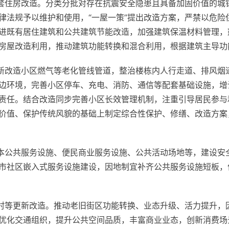
套住房改造。分类分批对存在抗震安全隐患且具备加固价值的城
律法规予以维护和使用，“一屋一策”提出改造方案，严禁以危险
进既有居住建筑和公共建筑节能改造，加强建筑保温材料管理，
房屋改造利用，推动建筑功能转换和混合利用，根据建筑主导功
更新改造小区燃气等老化管线管道，整治楼栋内人行走道、排风烟
边环境，完善小区停车、充电、消防、通信等配套基础设施，增
责任。结合改造同步完善小区长效管理机制，注重引导居民参与
价值、保护传统风貌的基础上制定综合性保护、修缮、改造方案
基本公共服务设施、便民商业服务设施、公共活动场地等，建设安
市社区嵌入式服务设施建设，因地制宜补齐公共服务设施短板，
中村等更新改造。推动老旧街区功能转换、业态升级、活力提升，
优化交通组织，提升公共空间品质，丰富商业业态，创新消费场