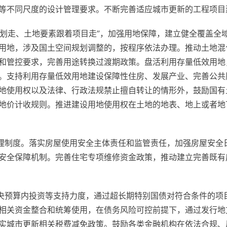
等不同尺度的设计管理要求。不断完善适应城市更新的工程项目
着规划走、土地要素跟着项目走”，加强用地保障，建立健全覆盖
用地，涉及国土空间规划调整的，按程序依法办理。推动土地混
和管控要求，完善用途转换过渡期政策。盘活利用存量低效用地
。支持利用存量低效用地建设保障性住房、发展产业、完善公共
地使用权以及法律、行政法规禁止擅自转让的情形外，鼓励国有
地价计收规则。推进建设用地使用权在土地的地表、地上或者地
管理制度。落实房屋使用安全主体责任和监管责任，加强房屋安全
安全保障机制。完善住宅专项维修资金政策，推动建立完善既有
中央预算内投资等支持力度，通过超长期特别国债对符合条件的项
相关资金整合和统筹使用，在债务风险可控前提下，通过发行地
实城市更新相关税费减免政策。鼓励各类金融机构在依法合规、