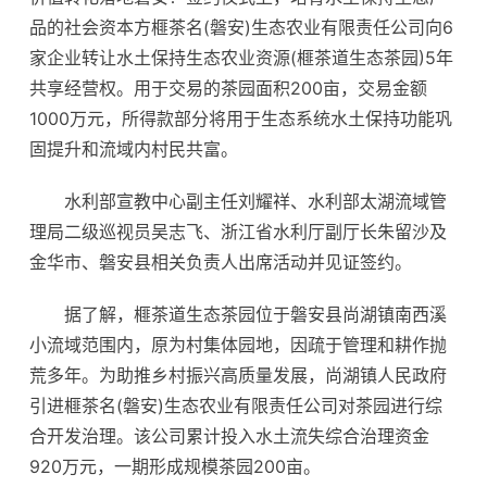
品的社会资本方榧茶名(磐安)生态农业有限责任公司向6
家企业转让水土保持生态农业资源(榧茶道生态茶园)5年
共享经营权。用于交易的茶园面积200亩，交易金额
1000万元，所得款部分将用于生态系统水土保持功能巩
固提升和流域内村民共富。
水利部宣教中心副主任刘耀祥、水利部太湖流域管
理局二级巡视员吴志飞、浙江省水利厅副厅长朱留沙及
金华市、磐安县相关负责人出席活动并见证签约。
据了解，榧茶道生态茶园位于磐安县尚湖镇南西溪
小流域范围内，原为村集体园地，因疏于管理和耕作抛
荒多年。为助推乡村振兴高质量发展，尚湖镇人民政府
引进榧茶名(磐安)生态农业有限责任公司对茶园进行综
合开发治理。该公司累计投入水土流失综合治理资金
920万元，一期形成规模茶园200亩。