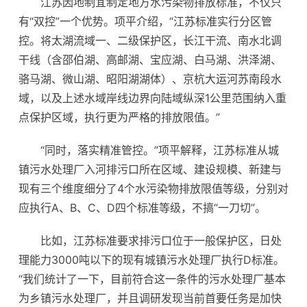
江苏因地制宜制定地方水污染物排放标准，不仅只
有“双控”一个优势。项平介绍，“江苏标准实行分区管
控。将太湖流域一、二级保护区，长江干流、南水北调
干线（含邵伯湖、高邮湖、宝应湖、白马湖、洪泽湖、
骆马湖、微山湖、昭阳湖湖体）、京杭大运河苏南段水
域，以及上述水域岸线边界向陆域纵深1公里范围纳入重
点保护区域，执行更为严格的排放限值。”
“同时，落实精准管控。”项平解释，江苏标准从城
镇污水处理厂入河排污口所在区域、建设规模、新建与
现有三个维度细分了4个水污染物排放限值等级，分别对
应执行A、B、C、D四个标准等级，不搞“一刀切”。
比如，江苏标准要求排污口位于一般保护区，日处
理能力3000吨以下的现有城镇污水处理厂执行D标准。
“我们统计了一下，目前符合这一条件的污水处理厂基本
为乡镇污水处理厂，并且调研发现当前首要任务是加快